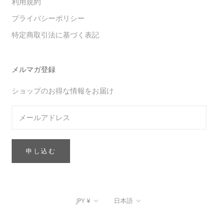
利用規約
プライバシーポリシー
特定商取引法に基づく表記
メルマガ登録
ショップのお得な情報をお届け
申し込む
通
言
JPY ¥
日本語
貨
語