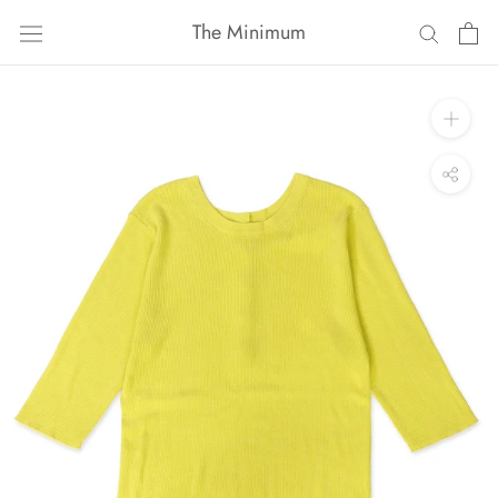
ス
The Minimum
キ
ッ
プ
し
て
コ
ン
テ
ン
ツ
に
移
動
す
る