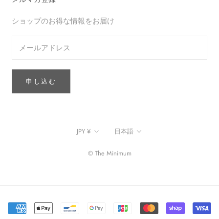
ショップのお得な情報をお届け
申し込む
通
言
JPY ¥
日本語
貨
語
© The Minimum