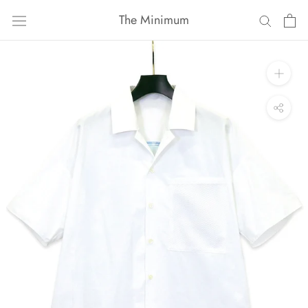
ス
The Minimum
キ
ッ
プ
し
て
コ
ン
テ
ン
ツ
に
移
動
す
る