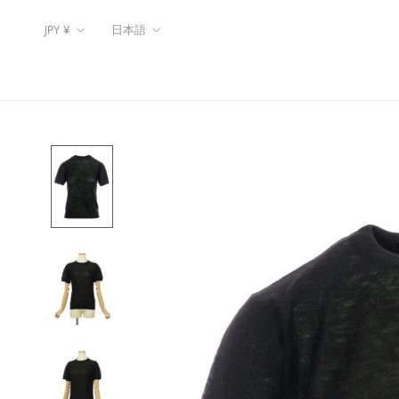
ス
通
言
キ
JPY ¥
日本語
貨
語
ッ
プ
し
て
コ
ン
テ
ン
ツ
に
移
動
す
る