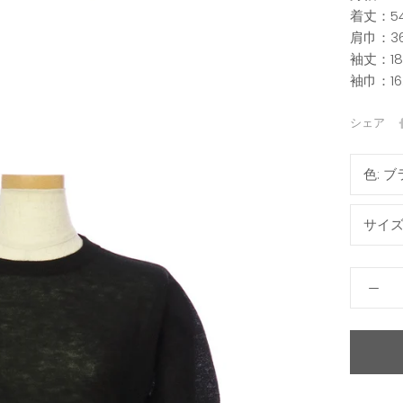
着丈：54
肩巾：36
袖丈：18
袖巾：16
シェア
色:
ブ
サイズ