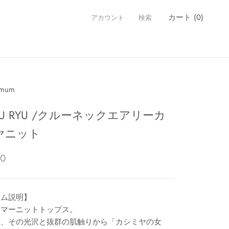
カート (
0
)
アカウント
検索
imum
SYU RYU /クルーネックエアリーカ
ヤニット
00
テム説明】
サマーニットトップス。
は、その光沢と抜群の肌触りから「カシミヤの女