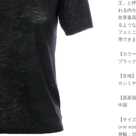
王」と
れる内
世界最
るよう
フェミ
用でき
【カラ
ブラッ
【生地
カシミヤ1
【原産
中国
【サイ
one s
身幅：36