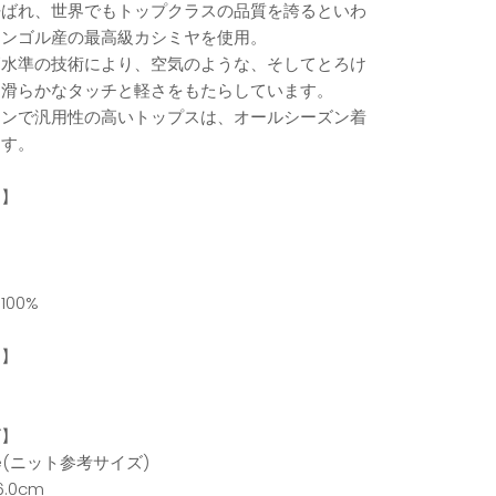
呼ばれ、世界でもトップクラスの品質を誇るといわ
モンゴル産の最高級カシミヤを使用。
高水準の技術により、空気のような、そしてとろけ
な滑らかなタッチと軽さをもたらしています。
ニンで汎用性の高いトップスは、オールシーズン着
ます。
ー】
ク
】
00%
国】
ズ】
ize(ニット参考サイズ)
.0cm